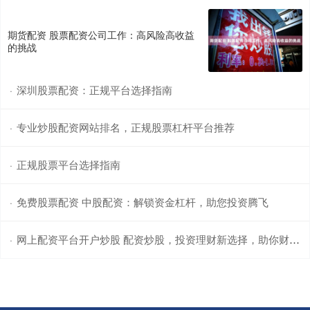
期货配资 股票配资公司工作：高风险高收益
的挑战
深圳股票配资：正规平台选择指南
·
专业炒股配资网站排名，正规股票杠杆平台推荐
·
正规股票平台选择指南
·
免费股票配资 中股配资：解锁资金杠杆，助您投资腾飞
·
网上配资平台开户炒股 配资炒股，投资理财新选择，助你财富增值
·