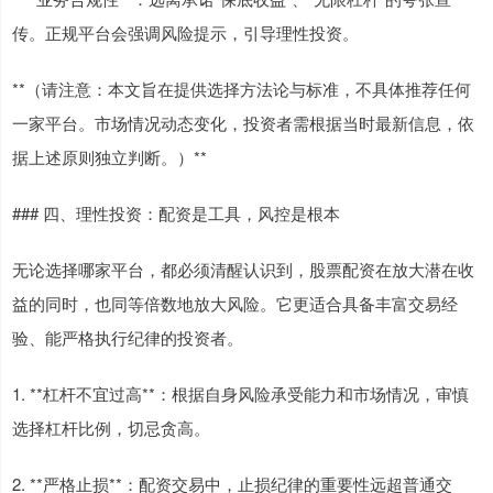
传。正规平台会强调风险提示，引导理性投资。
**（请注意：本文旨在提供选择方法论与标准，不具体推荐任何
一家平台。市场情况动态变化，投资者需根据当时最新信息，依
据上述原则独立判断。）**
### 四、理性投资：配资是工具，风控是根本
无论选择哪家平台，都必须清醒认识到，股票配资在放大潜在收
益的同时，也同等倍数地放大风险。它更适合具备丰富交易经
验、能严格执行纪律的投资者。
1. **杠杆不宜过高**：根据自身风险承受能力和市场情况，审慎
选择杠杆比例，切忌贪高。
2. **严格止损**：配资交易中，止损纪律的重要性远超普通交