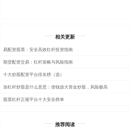
相关更新
易配资股票：安全高效杠杆投资指南
期货配资交易：杠杆策略与风险指南
十大炒股配资平台排名榜（选）
加杠杆炒股是什么意思：借钱放大资金炒股，风险极高
股票杠杆正规平台十大安全榜单
推荐阅读