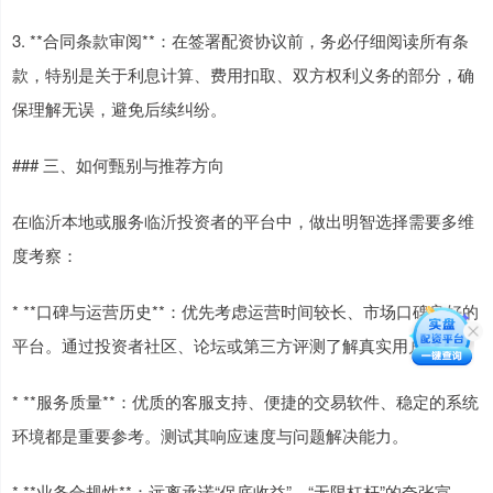
3. **合同条款审阅**：在签署配资协议前，务必仔细阅读所有条
款，特别是关于利息计算、费用扣取、双方权利义务的部分，确
保理解无误，避免后续纠纷。
### 三、如何甄别与推荐方向
在临沂本地或服务临沂投资者的平台中，做出明智选择需要多维
度考察：
* **口碑与运营历史**：优先考虑运营时间较长、市场口碑良好的
平台。通过投资者社区、论坛或第三方评测了解真实用户反馈。
* **服务质量**：优质的客服支持、便捷的交易软件、稳定的系统
环境都是重要参考。测试其响应速度与问题解决能力。
* **业务合规性**：远离承诺“保底收益”、“无限杠杆”的夸张宣