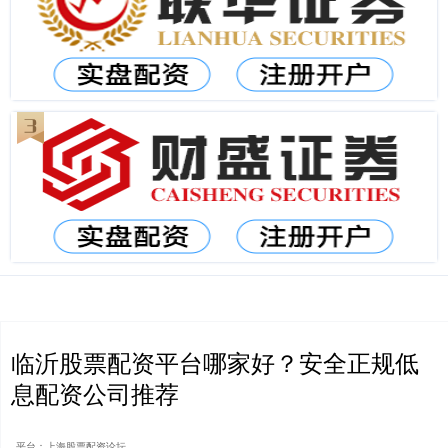
临沂股票配资平台哪家好？安全正规低
息配资公司推荐
平台：上海股票配资论坛