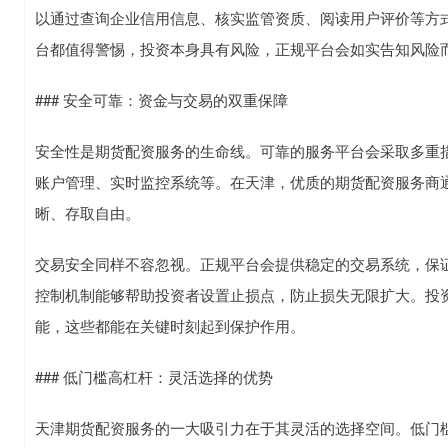
以通过查询企业信用信息、核实监管资质、阅读用户评价等方式
台都值得警惕，投资本身具有风险，正规平台会如实告知风险
### 安全可靠：资金与交易的双重保障
安全性是期货配资服务的生命线。可靠的服务平台会采取多重
账户管理、实时监控系统等。在天津，优质的期货配资服务商
晰、存取自由。
交易安全同样不容忽视。正规平台会提供稳定的交易系统，保
控制机制能够帮助投资者设置止损点，防止损失无限扩大。投
能，这些都能在关键时刻起到保护作用。
### 低门槛高杠杆：灵活选择的优势
天津期货配资服务的一大吸引力在于其灵活的选择空间。低门