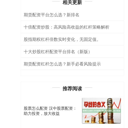
相关更新
期货配资平台怎么选？新排名
十倍配资炒股：高风险高收益的杠杆策略解析
股指期权杠杆倍数实时变化，无固定值。
十大炒股杠杆配资平台排名（新版）
期货配资杠杆怎么选？新手必看风险提示
推荐阅读
股票怎么配资 汉中股票配资：
助力投资，放大收益