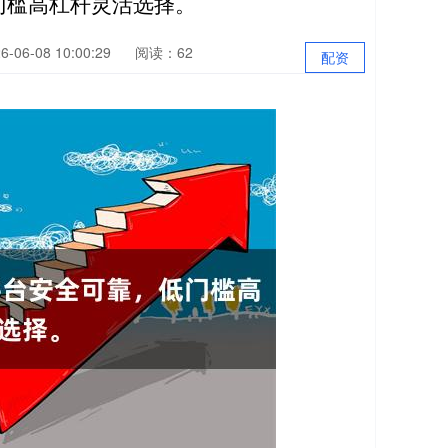
门槛高杠杆灵活选择。
06-08 10:00:29
阅读：62
配资