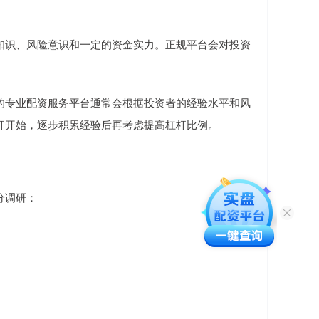
知识、风险意识和一定的资金实力。正规平台会对投资
的专业配资服务平台通常会根据投资者的经验水平和风
杆开始，逐步积累经验后再考虑提高杠杆比例。
分调研：