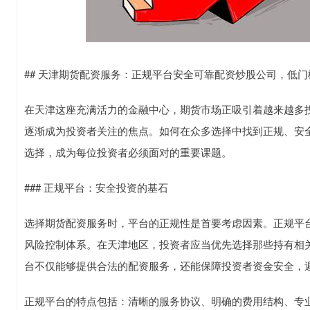
## 天津期货配资服务：正规平台安全可靠配资炒股公司，低
在天津这座充满活力的金融中心，期货市场正吸引着越来越多
逐渐成为投资者关注的焦点。如何在众多选择中找到正规、安
选择，成为每位投资者必须面对的重要课题。
### 正规平台：安全投资的基石
选择期货配资服务时，平台的正规性是首要考虑因素。正规平
风险控制体系。在天津地区，投资者应当优先选择那些持有相
台不仅能够提供合法的配资服务，还能保障投资者资金安全，
正规平台的特点包括：清晰的服务协议、明确的费用结构、专