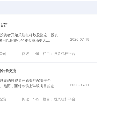
台推荐
投资者开始关注杠杆炒股指这一投资
2026-07-18
可以用较少的资金撬动更大....
公司
阅读：
146
栏目：
股票杠杆平台
靠操作便捷
越多的投资者开始关注配资平台
2026-06-11
。然而，面对市场上琳琅满目的选....
配资
阅读：
145
栏目：
股票杠杆平台