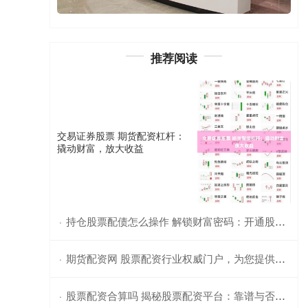
推荐阅读
交易证券股票 期货配资杠杆：
撬动财富，放大收益
持仓股票配债怎么操作 解锁财富密码：开通股票配资，助力投资腾飞
·
期货配资网 股票配资行业权威门户，为您提供最新资讯和专业指导
·
股票配资合算吗 揭秘股票配资平台：靠谱与否，一文看懂
·