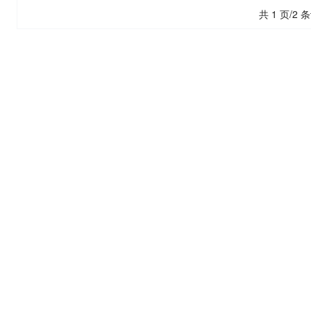
共 1 页/2 